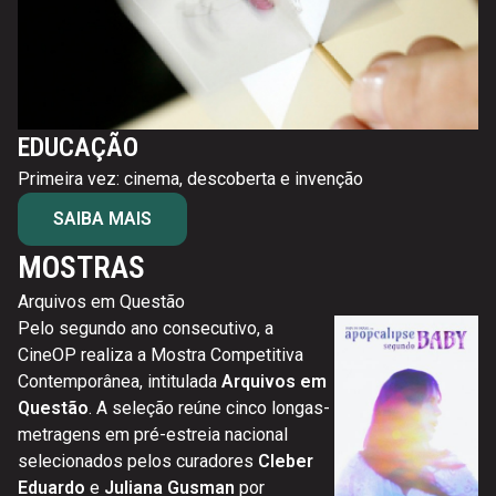
EDUCAÇÃO
Primeira vez: cinema, descoberta e invenção
SAIBA MAIS
MOSTRAS
Arquivos em Questão
Co
Pelo segundo ano consecutivo, a
Ci
CineOP realiza a Mostra Competitiva
in
Contemporânea, intitulada
Arquivos em
Co
Questão
. A seleção reúne cinco longas-
do
metragens em pré-estreia nacional
in
selecionados pelos curadores
Cleber
al
Eduardo
e
Juliana Gusman
por
a