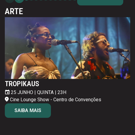
ARTE
TROPIKAUS
25 JUNHO | QUINTA | 23H
26 JUNHO | SEXTA | 24H30
27 JUNHO | SÁBADO | 24H30
Cine Lounge Show - Centro de Convenções
Cine Lounge Show - Centro de Convenções
Cine Lounge Show - Centro de Convenções
SAIBA MAIS