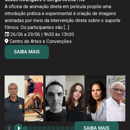
AUDIOVISUAIS
PRÁTICA
COM DIGNIDADE
AUDIOVISUAL
coletivo iniciado em 2018, em São Carlos (SP), que tem
Muitas vezes, é o que realmente faz o público sentir a
linguagem audiovisual, tendo contato com ferramentas que
apresenta o projeto “Cinemateca da Quebrada”, do qual é
A oficina de animação direta em película propõe uma
Nesta masterclass, o cineasta e arquivista Leandro Listorti
Objetivo geral A oficina pretende apresentar métodos e
Marco Dreer e Natalie Rickli | RJ
Fabíola Cavalcanti e José Maria Lopes | SP
Andre Ortega | México
Gabriel Rodríguez | México
como finalidade pesquisar, produzir e difundir um cinema
cena, não apenas vê-la. O som é um elemento […]
auxiliam o trabalho do ator na sua relação com a câmera.
diretor geral. A atividade propõe uma conversa aberta
introdução prática e experimental à criação de imagens
aborda processos de criação que colocam a preservação
ferramentas de pesquisa voltadas à criação de filmes
Objetivo geral Tendo como referência o Plano de
O audiovisual brasileiro enfrenta uma dupla ameaça: a
Esta masterclass propõe refletir sobre o cinema como uma
Na cultura cinematográfica, os públicos desempenham
prático, socioeducativo e de […]
Nos encontros, trabalharemos exercícios […]
sobre como o cinema feito nas […]
26/06 a 28/06 | 14h às 18h
animadas por meio da intervenção direta sobre o suporte
audiovisual e o reuso de arquivos no centro da prática
documentais. Ao longo dos encontros, serão apresentadas
Preservação Digital do CTAv, a oficina busca capacitar os
degradação física dos suportes e o desconhecimento
prática viva de produção de sentido em contextos
papel central na construção da recepção crítica do cinema.
Centro de Artes e Convenções
26/06 a 28/06 | 14h às 18h
27/06 a 29/06 | 9h30 às 13h30
28/06 | 15h às 16h30
fílmico. Os participantes irão […]
cinematográfica. A partir de […]
abordagens de pesquisa que auxiliam na construção […]
alunos a compreender, planejar e implementar ações
jurídico sobre como usar o que foi salvo. Películas se
marcados por violência e disputas pela narrativa. A partir de
Nesse contexto, o cineclubismo se consolida
Centro de Artes e Convenções
Centro de Artes e Convenções
Centro de Artes e Convenções
26/06 a 29/06 | 9h30 às 13h30
27/06 | 10h às 12h
29/06 e 30/06 | 9h30 às 13h30
SAIBA MAIS
iniciais de preservação digital, por meio […]
deterioram, fitas magnéticas apodrecem, arquivos […]
experiências do cinema […]
historicamente como prática de formação, ao organizar
Centro de Artes e Convenções
Centro de Artes e Convenções
Centro de Artes e Convenções
SAIBA MAIS
SAIBA MAIS
SAIBA MAIS
ciclos de […]
26/06 a 28/06 | 9h30 às 13h30
26/06 e 27/06 | 10h às 13h
26/06 | 17h às 19h
Centro de Artes e Convenções
Centro de Artes e Convenções
Centro de Artes e Convenções
28/06 | 15h30 às 17h30
SAIBA MAIS
SAIBA MAIS
SAIBA MAIS
Centro de Artes e Convenções
SAIBA MAIS
SAIBA MAIS
SAIBA MAIS
SAIBA MAIS
SAIBA MAIS