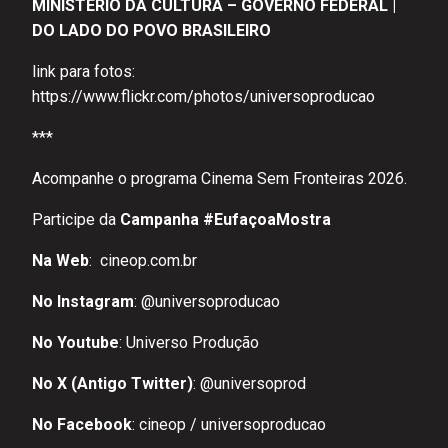
MINISTÉRIO DA CULTURA – GOVERNO FEDERAL |
DO LADO DO POVO BRASILEIRO
link para fotos:
https://www.flickr.com/photos/universoproducao
***
Acompanhe o programa Cinema Sem Fronteiras 2026.
Participe da
Campanha #EufaçoaMostra
Na Web
:
cineop.com.br
No Instagram
:
@universoproducao
No Youtube
:
Universo Produção
No X (Antigo Twitter)
:
@universoprod
No Facebook
:
cineop
/
universoproducao