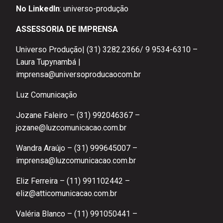
No LinkedIn
:
universo-produção
ASSESSORIA DE IMPRENSA
Universo Produção| (31) 3282.2366/ 9 9534-6310 –
Laura Tupynambá |
imprensa@universoproducaocom.br
Luz Comunicação
Jozane Faleiro – (31) 992046367 –
jozane@luzcomunicacao.com.br
Wandra Araújo – (31) 999645007 –
imprensa@luzcomunicacao.com.br
Eliz Ferreira – (11) 991102442 –
eliz@atticomunicacao.com.br
Valéria Blanco – (11) 991050441 –