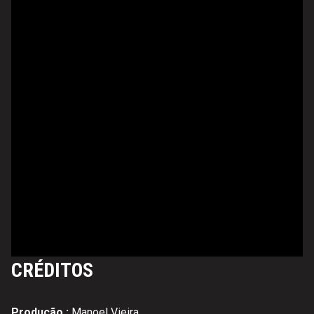
CRÉDITOS
Produção :
Manoel Vieira