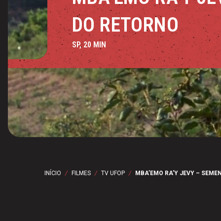
DO RETORNO
SP, 20 MIN
INÍCIO
/
FILMES
/
TV UFOP
/
MBA’EMO RA’Y JEVY – SEME