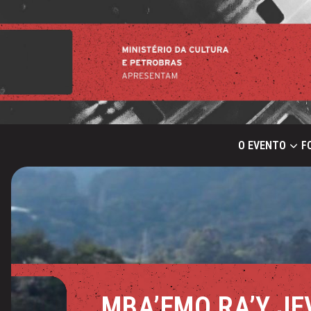
O EVENTO
F
MBA’EMO RA’Y JE