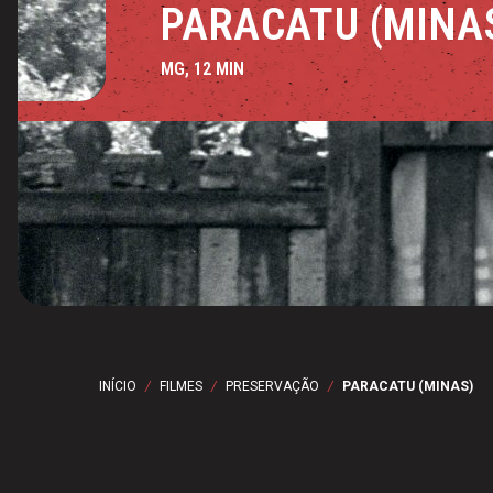
PARACATU (MINA
MG, 12 MIN
INÍCIO
/
FILMES
/
PRESERVAÇÃO
/
PARACATU (MINAS)