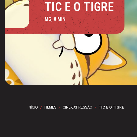
TIC E O TIGRE
MG, 8 MIN
INÍCIO
/
FILMES
/
CINE-EXPRESSÃO
/
TIC E O TIGRE