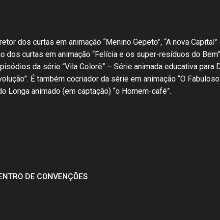
retor dos curtas em animação “Menino Gepeto”, “A nova Capital” e
ão dos curtas em animação “Felícia e os super-resíduos do Bem
episódios da série “Vila Colorê” – Série animada educativa para 
volução”. É também cocriador da série em animação “O Fabuloso
 do Longa animado (em captação) “o Homem-café”.
CENTRO DE CONVENÇÕES