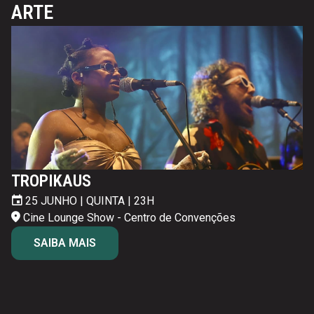
ARTE
TROPIKAUS
25 JUNHO | QUINTA | 23H
26 JUNHO | SEXTA | 24H30
27 JUNHO | SÁBADO | 24H30
Cine Lounge Show - Centro de Convenções
Cine Lounge Show - Centro de Convenções
Cine Lounge Show - Centro de Convenções
SAIBA MAIS
28 JUNHO | DOMINGO | 23H