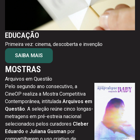
EDUCAÇÃO
Primeira vez: cinema, descoberta e invenção
SAIBA MAIS
MOSTRAS
Arquivos em Questão
Co
Pelo segundo ano consecutivo, a
Ci
CineOP realiza a Mostra Competitiva
in
Contemporânea, intitulada
Arquivos em
Co
Questão
. A seleção reúne cinco longas-
do
metragens em pré-estreia nacional
in
selecionados pelos curadores
Cleber
al
Eduardo
e
Juliana Gusman
por
a
compartilharem o uso criativo de
no